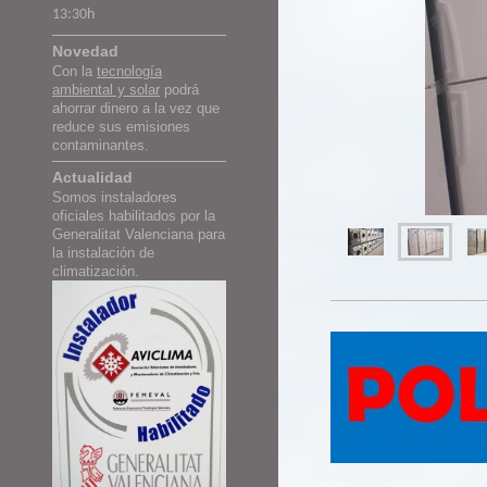
13:30h
Novedad
Con la
tecnología
ambiental y solar
podrá
ahorrar dinero a la vez que
reduce sus emisiones
contaminantes.
Actualidad
Somos instaladores
oficiales habilitados por la
Generalitat Valenciana para
la instalación de
climatización.