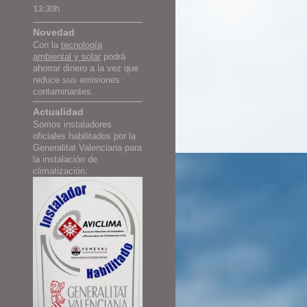
13:30h
Novedad
Con la
tecnología
ambiental y solar
podrá
ahorrar dinero a la vez que
reduce sus emisiones
contaminantes.
Actualidad
Somos instaladores
oficiales habilitados por la
Generalitat Valenciana para
la instalación de
climatización.